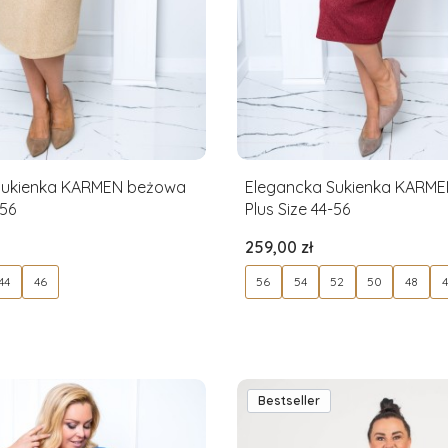
Sukienka KARMEN beżowa
Elegancka Sukienka KARM
-56
Plus Size 44-56
Cena
259,00 zł
44
46
56
54
52
50
48
Bestseller