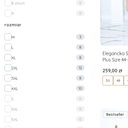
8 short
0
9
0
rozmiar
rozmiar
M
3
L
8
Elegancka 
XL
8
Plus Size 44
2XL
12
Cena
259,00 zł
3XL
8
50
48
4XL
10
S
0
XXL
0
Bestseller
5XL
0