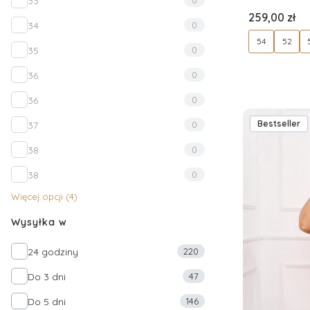
33
0
Cena
259,00 zł
34
0
54
52
35
0
36
0
36
0
Bestseller
37
0
38
0
38
0
Więcej opcji (4)
Wysyłka w
Wysyłka w
24 godziny
220
Do 3 dni
47
Do 5 dni
146