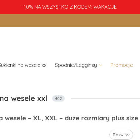
- 10% NA WSZYSTKO Z KODEM: WAKACJE
Sukienki na wesele xxl
Spodnie/Legginsy
Promocje
 na wesele xxl
402
a wesele – XL, XXL – duże rozmiary plus size
zenie na wesele? To najlepsza okazja, by kupić nową sukienkę! Prz
Rozwiń
 jeśli wolisz, poprzestać na dyskretnej elegancji. Jeżeli w zwykłych 