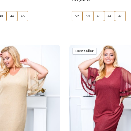
48
44
46
52
50
48
44
46
Bestseller