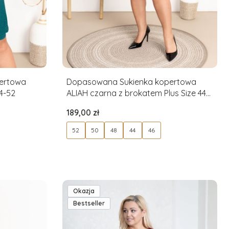
ertowa
Dopasowana Sukienka kopertowa
4-52
ALIAH czarna z brokatem Plus Size 44-
52
Cena
189,00 zł
52
50
48
44
46
Okazja
Bestseller