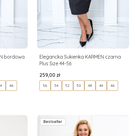
EN bordowa
Elegancka Sukienka KARMEN czarna
Plus Size 44-56
Cena
259,00 zł
44
46
56
54
52
50
48
44
46
Bestseller