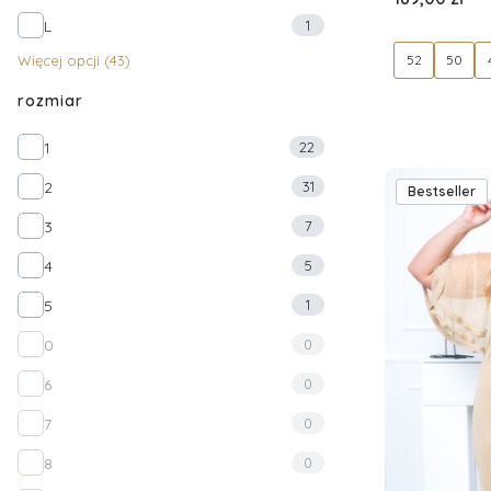
L
1
Więcej opcji (43)
52
50
rozmiar
rozmiar
1
22
2
31
Bestseller
3
7
4
5
5
1
0
0
6
0
7
0
8
0