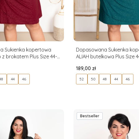
 Sukienka kopertowa
Dopasowana Sukienka kop
 z brokatem Plus Size 44-
ALIAH butelkowa Plus Size 4
Cena
189,00 zł
48
44
46
52
50
48
44
46
Bestseller