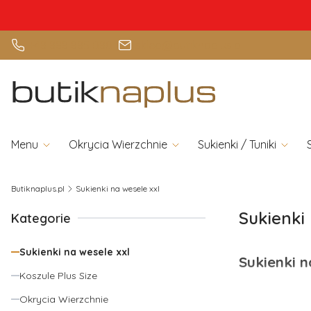
+48 888 885 080
sklep@butiknaplus.pl
Menu
Okrycia Wierzchnie
Sukienki / Tuniki
Butiknaplus.pl
Sukienki na wesele xxl
Sukienki
Kategorie
Sukienki na wesele xxl
Sukienki n
Koszule Plus Size
Dostałaś zapros
Okrycia Wierzchnie
zaszaleć – lub,