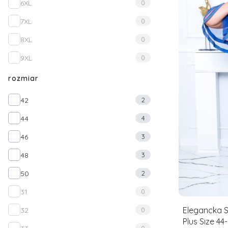
6XL
0
7XL
0
8XL
0
9XL
0
rozmiar
rozmiar
42
2
44
4
46
3
48
3
50
2
31
0
Elegancka 
32
0
Plus Size 44