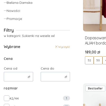
Bielizna Damska
Nowości
Promocje
Koniec menu
Filtry
w kategorii: Sukienki na wesele xxl
Dopasowana
ALIAH bordo
Wybrane
Wyczyść
52
Cena
189,00 zł
Cena
52
50
Cena od
Cena do
zł
zł
rozmiar
Bestseller
rozmiar
42/44
1