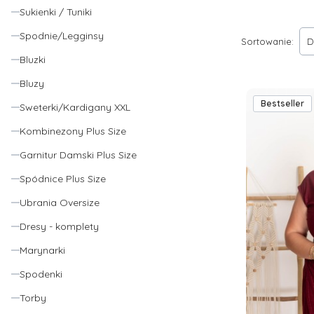
rozmiarach, u n
Sukienki / Tuniki
puszystych
pań 
Lista pro
Spodnie/Legginsy
wybór, że z pew
Sortowanie:
D
Bluzki
Bluzy
Bestseller
Sweterki/Kardigany XXL
Kombinezony Plus Size
Garnitur Damski Plus Size
Spódnice Plus Size
Ubrania Oversize
Dresy - komplety
Marynarki
Spodenki
Torby