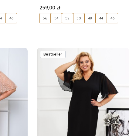
Cena
259,00 zł
44
46
56
54
52
50
48
44
46
Bestseller