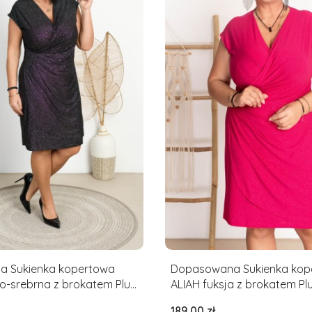
 Sukienka kopertowa
Dopasowana Sukienka kop
o-srebrna z brokatem Plus
ALIAH fuksja z brokatem Plu
52
Cena
189,00 zł