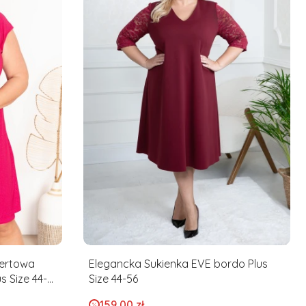
ertowa
Elegancka Sukienka EVE bordo Plus
s Size 44-
Size 44-56
Cena promocyjna
159,00 zł