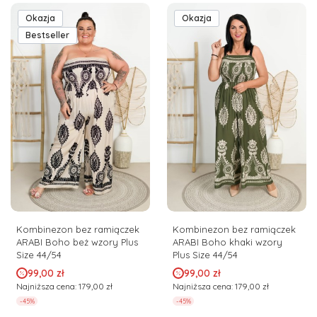
Okazja
Okazja
Bestseller
Kombinezon bez ramiączek
Kombinezon bez ramiączek
ARABI Boho beż wzory Plus
ARABI Boho khaki wzory
Size 44/54
Plus Size 44/54
Cena promocyjna
Cena promocyjna
99,00 zł
99,00 zł
Najniższa cena:
179,00 zł
Najniższa cena:
179,00 zł
-45%
-45%