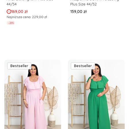
44/54
Plus Size 44/52
Cena promocyjna
Cena
169,00 zł
159,00 zł
Najniższa cena:
229,00 zł
-26%
Bestseller
Bestseller