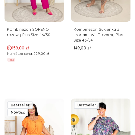
Kombinezon SORENO
Kombinezon Sukienka z
różowy Plus Size 46/50
szortami WILD czarny Plus
Size 46/54
Cena promocyjna
Cena
159,00 zł
149,00 zł
Najniższa cena:
229,00 zł
-31%
Bestseller
Bestseller
Nowość