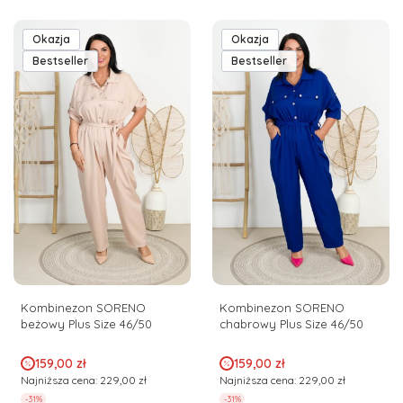
Okazja
Okazja
Bestseller
Bestseller
Kombinezon SORENO
Kombinezon SORENO
beżowy Plus Size 46/50
chabrowy Plus Size 46/50
Cena promocyjna
Cena promocyjna
159,00 zł
159,00 zł
Najniższa cena:
229,00 zł
Najniższa cena:
229,00 zł
-31%
-31%