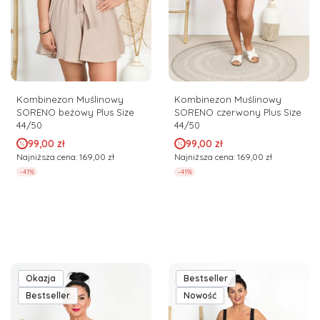
Kombinezon Muślinowy
Kombinezon Muślinowy
SORENO beżowy Plus Size
SORENO czerwony Plus Size
44/50
44/50
Cena promocyjna
Cena promocyjna
99,00 zł
99,00 zł
Najniższa cena:
169,00 zł
Najniższa cena:
169,00 zł
-41%
-41%
Okazja
Bestseller
Bestseller
Nowość