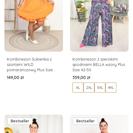
Kombinezon Sukienka z
Kombinezon z szerokimi
szortami WILD
spodniami BELLA wzory Plus
pomarańczowy Plus Size
Size 42-50
46/54
Cena
Cena
149,00 zł
359,00 zł
XL
2XL
3XL
4XL
Bestseller
Bestseller