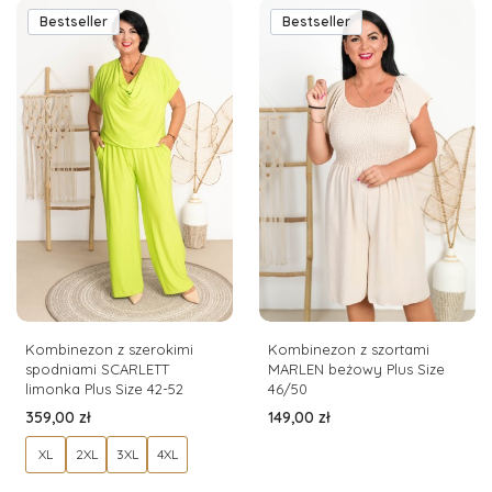
Bestseller
Bestseller
Kombinezon z szerokimi
Kombinezon z szortami
spodniami SCARLETT
MARLEN beżowy Plus Size
limonka Plus Size 42-52
46/50
Cena
Cena
359,00 zł
149,00 zł
XL
2XL
3XL
4XL