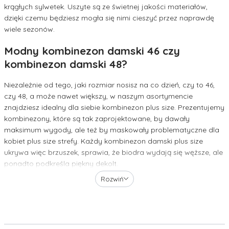
krągłych sylwetek. Uszyte są ze świetnej jakości materiałów,
dzięki czemu będziesz mogła się nimi cieszyć przez naprawdę
wiele sezonów.
Modny kombinezon damski 46 czy
kombinezon damski 48?
Niezależnie od tego, jaki rozmiar nosisz na co dzień, czy to 46,
czy 48, a może nawet większy, w naszym asortymencie
znajdziesz idealny dla siebie kombinezon plus size. Prezentujemy
kombinezony, które są tak zaprojektowane, by dawały
maksimum wygody, ale też by maskowały problematyczne dla
kobiet plus size strefy. Każdy kombinezon damski plus size
ukrywa więc brzuszek, sprawia, że biodra wydają się węższe, ale
ponadto podkreśla piękny dekolt.
Rozwiń
Kombinezon plus size na wesele
Kombinezon na wesele plus size to idealna alternatywa dla
tradycyjnych sukienek. Przede wszystkim pozwala się poczuć
elegancko i stosownie do sytuacji, a ponadto daje znacznie