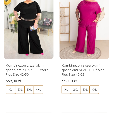
Kombinezon z szerokimi
Kombinezon z szerokimi
spodniami SCARLETT czarny
spodniami SCARLETT fiolet
Plus Size 42-50
Plus Size 42-52
Cena
Cena
359,00 zł
359,00 zł
XL
2XL
3XL
4XL
XL
2XL
3XL
4XL