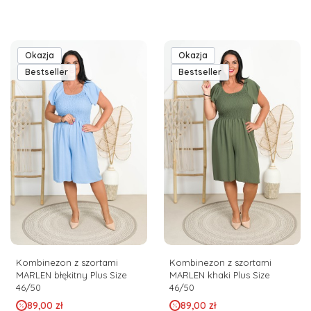
Okazja
Okazja
Bestseller
Bestseller
Kombinezon z szortami
Kombinezon z szortami
MARLEN błękitny Plus Size
MARLEN khaki Plus Size
46/50
46/50
Cena promocyjna
Cena promocyjna
89,00 zł
89,00 zł