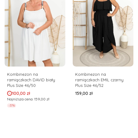
Kombinezon na
Kombinezon na
ramiączkach DAVID biały
ramiączkach EMIL czarny
Plus Size 46/50
Plus Size 46/52
Cena promocyjna
Cena
100,00 zł
159,00 zł
Najniższa cena:
159,00 zł
-37%