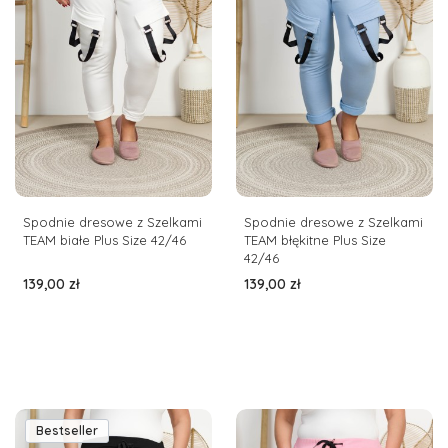
Spodnie dresowe z Szelkami
Spodnie dresowe z Szelkami
TEAM białe Plus Size 42/46
TEAM błękitne Plus Size
42/46
Cena
Cena
139,00 zł
139,00 zł
Bestseller