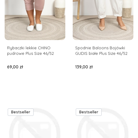
Rybaczki lekkie CHINO
Spodnie Baloons Bojówki
pudrowe Plus Size 46/52
GUDIS białe Plus Size 46/52
Cena
Cena
69,00 zł
139,00 zł
Bestseller
Bestseller