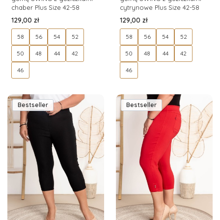
chaber Plus Size 42-58
cytrynowe Plus Size 42-58
Cena
Cena
129,00 zł
129,00 zł
58
56
54
52
58
56
54
52
50
48
44
42
50
48
44
42
46
46
Bestseller
Bestseller