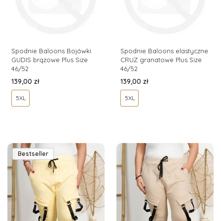
Spodnie Baloons Bojówki
Spodnie Baloons elastyczne
GUDIS brązowe Plus Size
CRUZ granatowe Plus Size
46/52
46/52
Cena
Cena
139,00 zł
139,00 zł
5XL
5XL
Bestseller