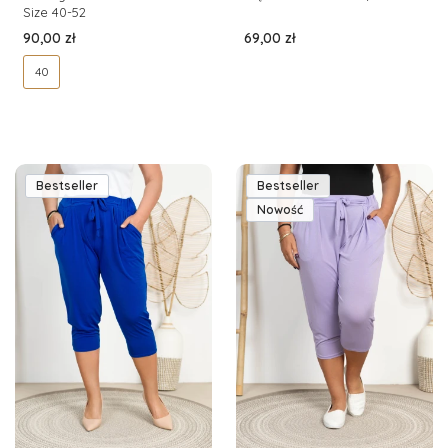
Size 40-52
Cena
Cena
90,00 zł
69,00 zł
40
Bestseller
Bestseller
Nowość