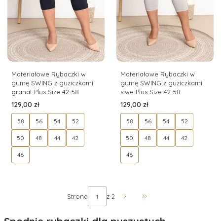
Materiałowe Rybaczki w
Materiałowe Rybaczki w
gumę SWING z guziczkami
gumę SWING z guziczkami
granat Plus Size 42-58
siwe Plus Size 42-58
Cena
Cena
129,00 zł
129,00 zł
58
56
54
52
58
56
54
52
50
48
44
42
50
48
44
42
46
46
Strona
z 2
Przejdź do ostatniej stro