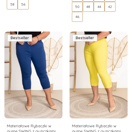
58
56
50
48
44
42
46
Bestseller
Bestseller
Materiałowe Rybaczki w
Materiałowe Rybaczki w
gumę SWING z guziczkami
gumę SWING z guziczkami