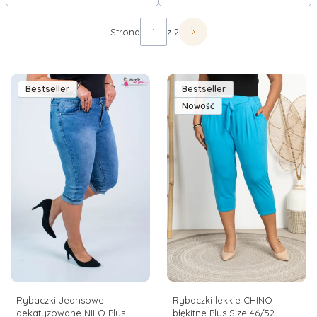
wystarczy spojrzeć na przepiękne wzory naszych spodni!
Lista produktów
Strona
z 2
Następne produkty
Zwiń
Bestseller
Bestseller
Nowość
Rybaczki Jeansowe
Rybaczki lekkie CHINO
dekatyzowane NILO Plus
błękitne Plus Size 46/52