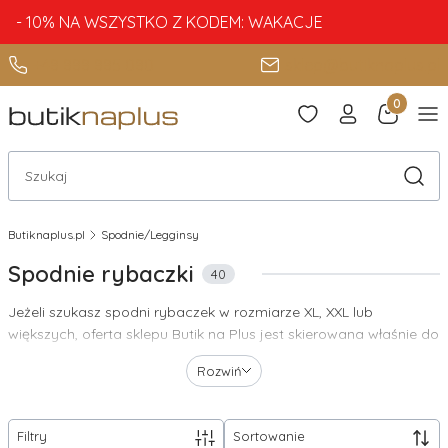
- 10% NA WSZYSTKO Z KODEM: WAKACJE
+48 888 885 080
sklep@butiknaplus.pl
Produkty 
Otwórz wyszukiwarkę
Szuka
Butiknaplus.pl
Spodnie/Legginsy
Spodnie rybaczki
40
Jeżeli szukasz spodni rybaczek w rozmiarze XL, XXL lub
większych, oferta sklepu Butik na Plus jest skierowana właśnie do
Ciebie! Nasz asortyment powstał z myślą o kobietach, które nie
Rozwiń
mogą znaleźć tego typu spodni w sklepach stacjonarnych, ze
względu na niestandardowy rozmiar. Dzięki nam możesz
zamówić idealnie dopasowane spodnie rybaczki w rozmiarze
Filtry
Sortowanie
plus size, a ponadto będziesz w nich rewelacyjnie wyglądać –