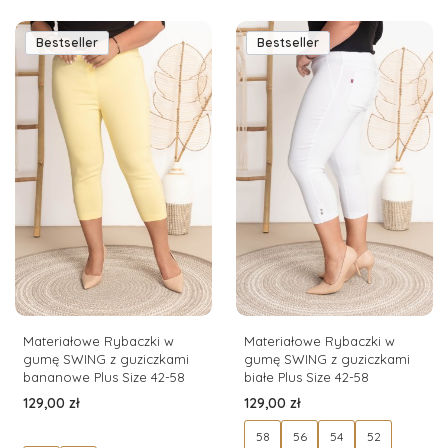
Bestseller
Bestseller
Materiałowe Rybaczki w
Materiałowe Rybaczki w
gumę SWING z guziczkami
gumę SWING z guziczkami
bananowe Plus Size 42-58
białe Plus Size 42-58
Cena
Cena
129,00 zł
129,00 zł
58
56
54
52