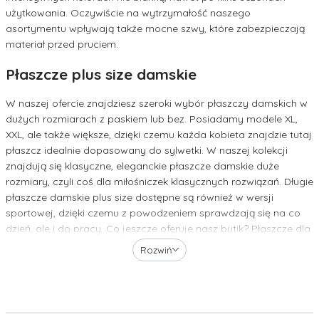
użytkowania. Oczywiście na wytrzymałość naszego
asortymentu wpływają także mocne szwy, które zabezpieczają
materiał przed pruciem.
Płaszcze plus size damskie
W naszej ofercie znajdziesz szeroki wybór płaszczy damskich w
dużych rozmiarach z paskiem lub bez. Posiadamy modele XL,
XXL, ale także większe, dzięki czemu każda kobieta znajdzie tutaj
płaszcz idealnie dopasowany do sylwetki. W naszej kolekcji
znajdują się klasyczne, eleganckie płaszcze damskie duże
rozmiary, czyli coś dla miłośniczek klasycznych rozwiązań. Długie
płaszcze damskie plus size dostępne są również w wersji
sportowej, dzięki czemu z powodzeniem sprawdzają się na co
dzień, ale i do pracy. Co jeszcze oferuje nasz butik? Płaszcze dla
puszystych z kapturem, z pojemnymi kieszeniami i modnymi
Rozwiń
zdobieniami, a wszystko to w modnych i popularnych kolorach –
na pewno wybierzesz coś dla siebie! W naszych płaszczach
praktyczność łączy się z wyjątkowo wysmakowanym stylem w
wersji XXL!