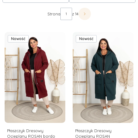
prezentowanym niżej asortymencie znajdują się duże
rozmiary kurtek i płaszczy, dlatego niezależnie od tego, czy
Lista produktów
Strona
z 14
nosisz ubrania w rozmiarze XL, czy XXL, na pewno
Następne produkty
znajdziesz tutaj model, który będzie na Tobie doskonale
leżał
.
Nowość
Nowość
Zwiń
Płaszczyk Dresowy
Płaszczyk Dresowy
Ocieplany ROSAN bordo
Ocieplany ROSAN