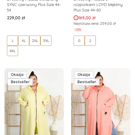
SYNC czerwony Plus Size 44-
rozporkami LOYD błękitny
54
Plus Size 44-60
Cena
Cena promocyjna
229,00 zł
169,00 zł
Najniższa cena:
259,00 zł
-35%
L
XL
2XL
3XL
0
2
4XL
Okazja
Okazja
Bestseller
Bestseller