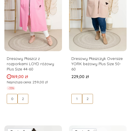
Dresowy Płaszcz z
Dresowy Płaszczyk Oversize
rozporkami LOYD różowy
YORK beżowy Plus Size 50-
Plus Size 44-60
60
Cena promocyjna
Cena
169,00 zł
229,00 zł
Najniższa cena:
259,00 zł
-35%
0
2
1
2