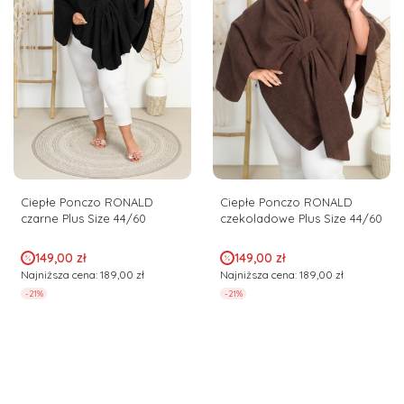
Ciepłe Ponczo RONALD
Ciepłe Ponczo RONALD
czarne Plus Size 44/60
czekoladowe Plus Size 44/60
Cena promocyjna
Cena promocyjna
149,00 zł
149,00 zł
Najniższa cena:
189,00 zł
Najniższa cena:
189,00 zł
-21%
-21%