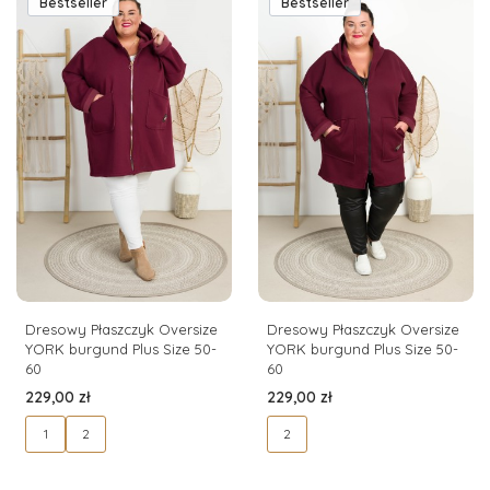
Bestseller
Bestseller
Dresowy Płaszczyk Oversize
Dresowy Płaszczyk Oversize
YORK burgund Plus Size 50-
YORK burgund Plus Size 50-
60
60
Cena
Cena
229,00 zł
229,00 zł
1
2
2