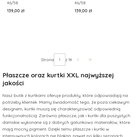
46/58
46/58
Cena
Cena
139,00 zł
139,00 zł
Strona
z 14
Przejdź do ostatniej str
Płaszcze oraz kurtki XXL najwyższej
jakości
Nasz butik z kurtkami oferuje produkty, które odpowiadają na
potrzeby klientek. Mamy świadomość tego, że poza ciekawym
designem, kurtki muszą się charakteryzować odpowiednią
funkcjonalnością. Zarówno płaszcze, jak i kurtki dla puszystych
damskie wykonane są z dobrych gatunkowo materiałów, które
mają mocny pigment. Dzięki temu płaszcze i kurtki w
intensywnych kolorach nie blakną, nawet po kilku sezonach