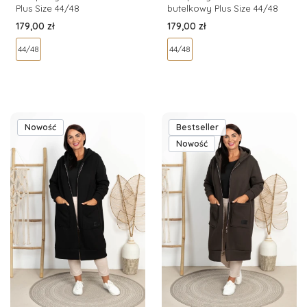
Plus Size 44/48
butelkowy Plus Size 44/48
Cena
Cena
179,00 zł
179,00 zł
44/48
44/48
Nowość
Bestseller
Nowość