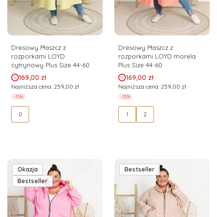
Dresowy Płaszcz z
Dresowy Płaszcz z
rozporkami LOYD
rozporkami LOYD morela
cytrynowy Plus Size 44-60
Plus Size 44-60
Cena promocyjna
Cena promocyjna
169,00 zł
169,00 zł
Najniższa cena:
259,00 zł
Najniższa cena:
259,00 zł
-35%
-35%
0
1
2
Okazja
Bestseller
Bestseller