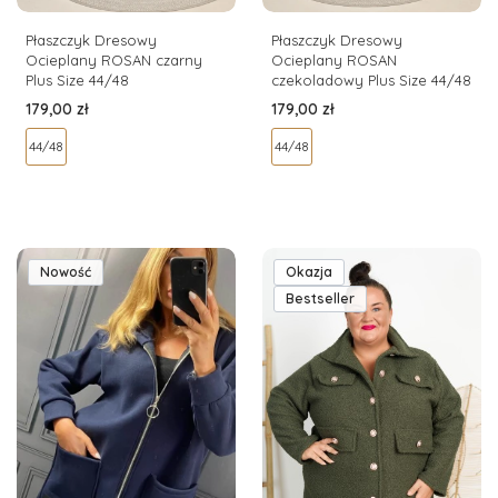
Płaszczyk Dresowy
Płaszczyk Dresowy
Ocieplany ROSAN czarny
Ocieplany ROSAN
Plus Size 44/48
czekoladowy Plus Size 44/48
Cena
Cena
179,00 zł
179,00 zł
44/48
44/48
Nowość
Okazja
Bestseller