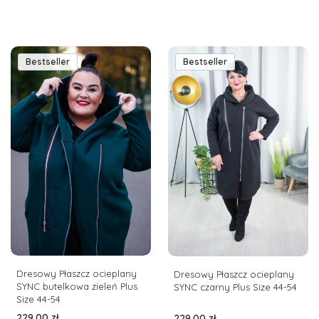
Bestseller
Bestseller
Dresowy Płaszcz ocieplany
Dresowy Płaszcz ocieplany
SYNC butelkowa zieleń Plus
SYNC czarny Plus Size 44-54
Size 44-54
Cena
Cena
229,00 zł
229,00 zł