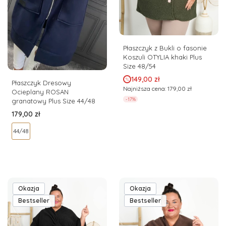
Płaszczyk z Bukli o fasonie
Koszuli OTYLIA khaki Plus
Size 48/54
Cena promocyjna
149,00 zł
Płaszczyk Dresowy
Najniższa cena:
179,00 zł
Ocieplany ROSAN
-17%
granatowy Plus Size 44/48
Cena
179,00 zł
44/48
Okazja
Okazja
Bestseller
Bestseller