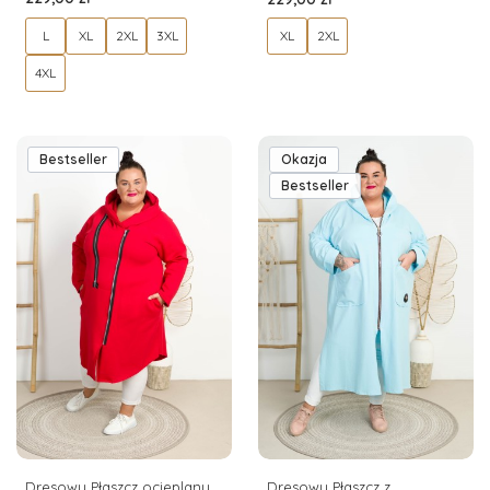
L
XL
2XL
3XL
XL
2XL
4XL
Bestseller
Okazja
Bestseller
Dresowy Płaszcz ocieplany
Dresowy Płaszcz z