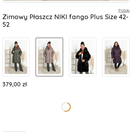
Polski
Zimowy Płaszcz NIKI fango Plus Size 42-
52
Cena
379,00 zł
*
rozmiar
Wybierz