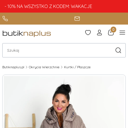
- 10% NA WSZYSTKO Z KODEM: WAKACJE
+48 888 885 080
sklep@butiknaplus.pl
Produkty 
Otwórz wyszukiwarkę
Szuka
Butiknaplus.pl
Okrycia Wierzchnie
Kurtki / Płaszcze