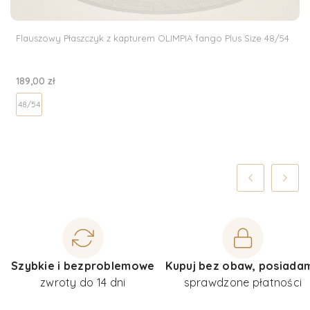
Flauszowy Płaszczyk z kapturem OLIMPIA fango Plus Size 48/54
Cena
189,00 zł
48/54
Szybkie i bezproblemowe
Kupuj bez obaw, posiada
zwroty do 14 dni
sprawdzone płatności