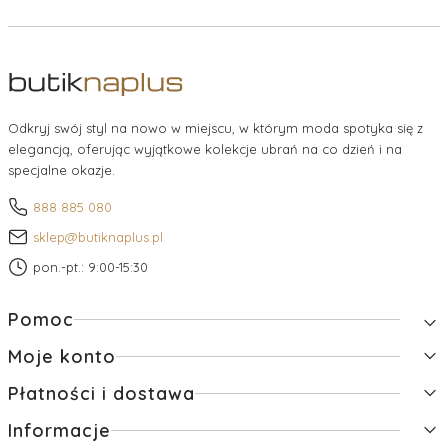
Odkryj swój styl na nowo w miejscu, w którym moda spotyka się z
elegancją, oferując wyjątkowe kolekcje ubrań na co dzień i na
specjalne okazje.
888 885 080
sklep@butiknaplus.pl
pon.-pt.: 9:00-15:30
Linki w stopce
Pomoc
Moje konto
Zwroty i reklamacje
Pytania i odpowiedzi
Płatności i dostawa
Twoje zamówienia
Regulamin
Ustawienia konta
Raty
Informacje
Formy płatności
Przechowalnia