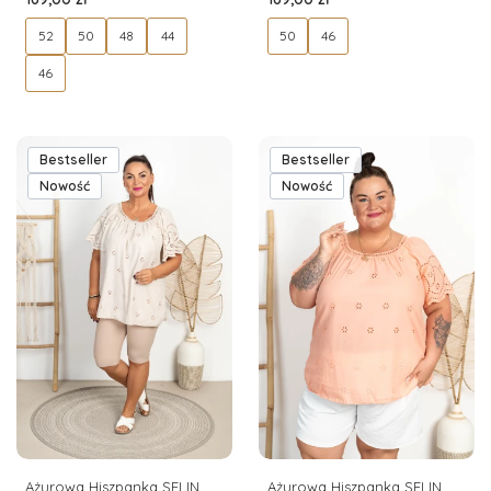
52
50
48
44
50
46
46
Bestseller
Bestseller
Nowość
Nowość
Ażurowa Hiszpanka SELIN
Ażurowa Hiszpanka SELIN