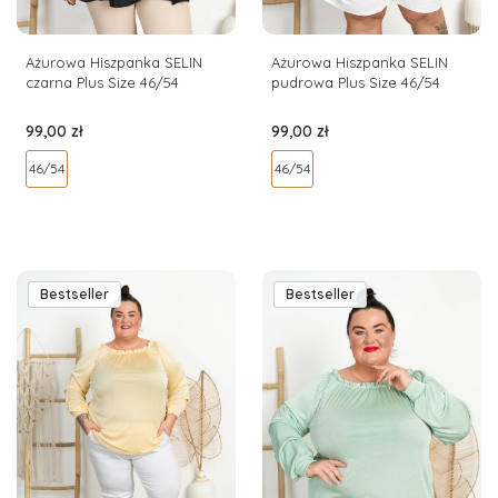
Ażurowa Hiszpanka SELIN
Ażurowa Hiszpanka SELIN
czarna Plus Size 46/54
pudrowa Plus Size 46/54
Cena
Cena
99,00 zł
99,00 zł
46/54
46/54
Bestseller
Bestseller