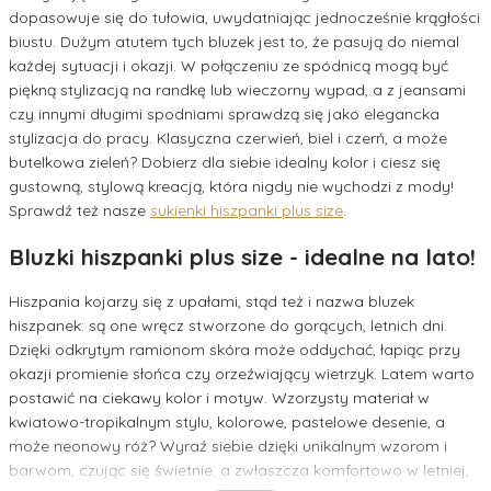
dopasowuje się do tułowia, uwydatniając jednocześnie krągłości
biustu. Dużym atutem tych bluzek jest to, że pasują do niemal
każdej sytuacji i okazji. W połączeniu ze spódnicą mogą być
piękną stylizacją na randkę lub wieczorny wypad, a z jeansami
czy innymi długimi spodniami sprawdzą się jako elegancka
stylizacja do pracy. Klasyczna czerwień, biel i czerń, a może
butelkowa zieleń? Dobierz dla siebie idealny kolor i ciesz się
gustowną, stylową kreacją, która nigdy nie wychodzi z mody!
Sprawdź też nasze
sukienki hiszpanki plus size
.
Bluzki hiszpanki plus size - idealne na lato!
Hiszpania kojarzy się z upałami, stąd też i nazwa bluzek
hiszpanek: są one wręcz stworzone do gorących, letnich dni.
Dzięki odkrytym ramionom skóra może oddychać, łapiąc przy
okazji promienie słońca czy orzeźwiający wietrzyk. Latem warto
postawić na ciekawy kolor i motyw. Wzorzysty materiał w
kwiatowo-tropikalnym stylu, kolorowe, pastelowe desenie, a
może neonowy róż? Wyraź siebie dzięki unikalnym wzorom i
barwom, czując się świetnie, a zwłaszcza komfortowo w letniej,