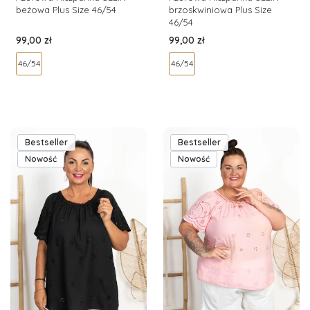
beżowa Plus Size 46/54
brzoskwiniowa Plus Size
46/54
Cena
Cena
99,00 zł
99,00 zł
46/54
46/54
Bestseller
Bestseller
Nowość
Nowość