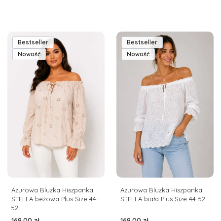
Bestseller
Bestseller
Nowość
Nowość
Ażurowa Bluzka Hiszpanka
Ażurowa Bluzka Hiszpanka
STELLA beżowa Plus Size 44-
STELLA biała Plus Size 44-52
52
Cena
Cena
169,00 zł
169,00 zł