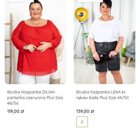
Bluzka Hiszpanka DILIAH
Bluzka hiszpanka LENA kr.
panterka czerwona Plus Size
rękaw biała Plus Size 44/50
48/56
Cena
Cena
119,00 zł
139,00 zł
2