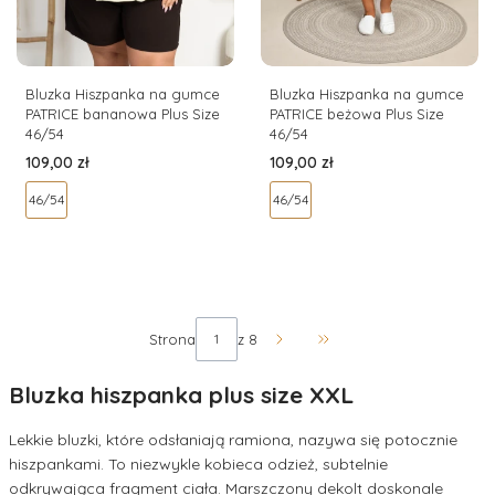
Bluzka Hiszpanka na gumce
Bluzka Hiszpanka na gumce
PATRICE bananowa Plus Size
PATRICE beżowa Plus Size
46/54
46/54
Cena
Cena
109,00 zł
109,00 zł
46/54
46/54
Strona
z 8
Przejdź do ostatniej str
Bluzka hiszpanka plus size XXL
Lekkie bluzki, które odsłaniają ramiona, nazywa się potocznie
hiszpankami. To niezwykle kobieca odzież, subtelnie
odkrywająca fragment ciała. Marszczony dekolt doskonale