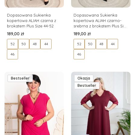
Dopasowana Sukienka
Dopasowana Sukienka
kopertowa ALIAH czarna z
kopertowa ALIAH czarno-
brokatem Plus Size 44-52
srebrna z brokatem Plus Size
44-52
Cena
Cena
189,00 zł
189,00 zł
52
50
48
44
52
50
48
44
46
46
Bestseller
Okazja
Bestseller