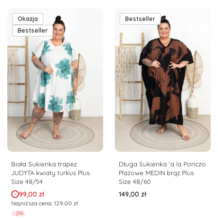
Okazja
Bestseller
Bestseller
Biała Sukienka trapez
Długa Sukienka 'a la Ponczo
JUDYTA kwiaty turkus Plus
Plażowe MEDIN brąz Plus
Size 48/54
Size 48/60
Cena promocyjna
Cena
99,00 zł
149,00 zł
Najniższa cena:
129,00 zł
-23%