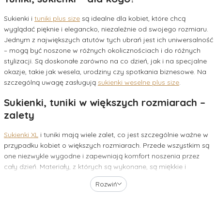
Sukienki i
tuniki plus size
są idealne dla kobiet, które chcą
wyglądać pięknie i elegancko, niezależnie od swojego rozmiaru.
Jednym z największych atutów tych ubrań jest ich uniwersalność
– mogą być noszone w różnych okolicznościach i do różnych
stylizacji. Są doskonałe zarówno na co dzień, jak i na specjalne
okazje, takie jak wesela, urodziny czy spotkania biznesowe. Na
szczególną uwagę zasługują
sukienki weselne plus size
.
Sukienki, tuniki w większych rozmiarach –
zalety
Sukienki XL
i tuniki mają wiele zalet, co jest szczególnie ważne w
przypadku kobiet o większych rozmiarach. Przede wszystkim są
one niezwykle wygodne i zapewniają komfort noszenia przez
cały dzień. Materiały, z których są wykonane, są miękkie i
elastyczne, co pozwala na swobodę ruchów. Dodatkowo
Rozwiń
większe rozmiary umożliwiają kobietom noszenie bielizny
modelującej, która pozwala na lepsze dopasowanie sukienki lub
tuniki do sylwetki.