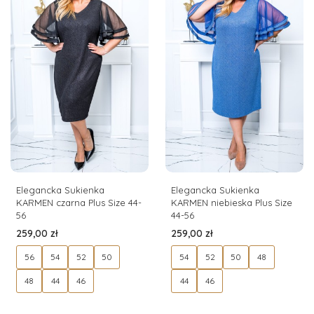
Elegancka Sukienka
Elegancka Sukienka
KARMEN czarna Plus Size 44-
KARMEN niebieska Plus Size
56
44-56
Cena
Cena
259,00 zł
259,00 zł
56
54
52
50
54
52
50
48
48
44
46
44
46