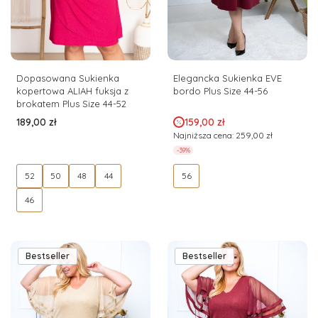
Dopasowana Sukienka
Elegancka Sukienka EVE
kopertowa ALIAH fuksja z
bordo Plus Size 44-56
brokatem Plus Size 44-52
Cena
Cena promocyjna
189,00 zł
159,00 zł
Najniższa cena:
259,00 zł
-39%
52
50
48
44
56
46
Bestseller
Bestseller