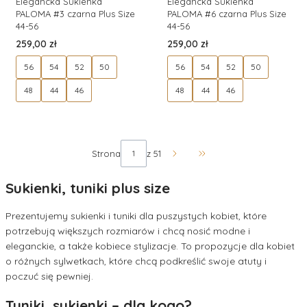
Elegancka Sukienka
Elegancka Sukienka
PALOMA #3 czarna Plus Size
PALOMA #6 czarna Plus Size
44-56
44-56
Cena
Cena
259,00 zł
259,00 zł
56
54
52
50
56
54
52
50
48
44
46
48
44
46
Strona
z 51
Przejdź do ostatniej str
Sukienki, tuniki plus size
Prezentujemy sukienki i tuniki dla puszystych kobiet, które
potrzebują większych rozmiarów i chcą nosić modne i
eleganckie, a także kobiece stylizacje. To propozycje dla kobiet
o różnych sylwetkach, które chcą podkreślić swoje atuty i
poczuć się pewniej.
Tuniki, sukienki – dla kogo?