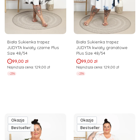
Biała Sukienka trapez
Biała Sukienka trapez
JUDYTA kwiaty czarne Plus
JUDYTA kwiaty granatowe
Size 48/54
Plus Size 48/54
Cena promocyjna
Cena promocyjna
99,00 zł
99,00 zł
Najniższa cena:
129,00 zł
Najniższa cena:
129,00 zł
-23%
-23%
Okazja
Okazja
Bestseller
Bestseller