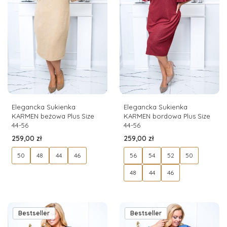
Elegancka Sukienka
Elegancka Sukienka
KARMEN beżowa Plus Size
KARMEN bordowa Plus Size
44-56
44-56
Cena
Cena
259,00 zł
259,00 zł
50
48
44
46
56
54
52
50
48
44
46
Bestseller
Bestseller