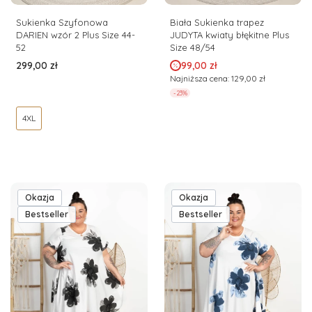
Sukienka Szyfonowa
Biała Sukienka trapez
DARIEN wzór 2 Plus Size 44-
JUDYTA kwiaty błękitne Plus
52
Size 48/54
Cena
Cena promocyjna
299,00 zł
99,00 zł
Najniższa cena:
129,00 zł
-23%
4XL
Okazja
Okazja
Bestseller
Bestseller