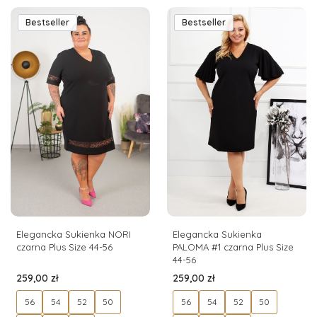
Bestseller
Bestseller
Elegancka Sukienka NORI
Elegancka Sukienka
czarna Plus Size 44-56
PALOMA #1 czarna Plus Size
44-56
Cena
Cena
259,00 zł
259,00 zł
56
54
52
50
56
54
52
50