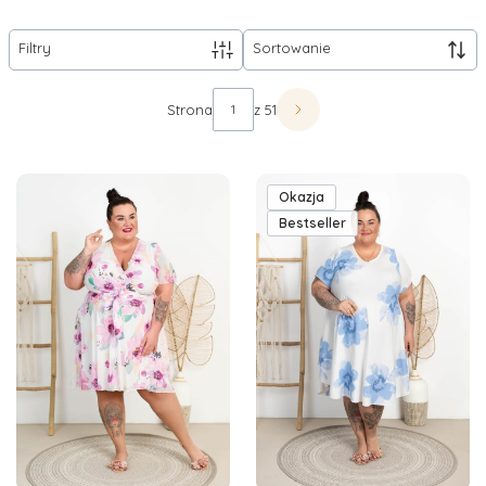
Filtry
Sortowanie
Lista produktów
Strona
z 51
Następne produkty
Okazja
Bestseller