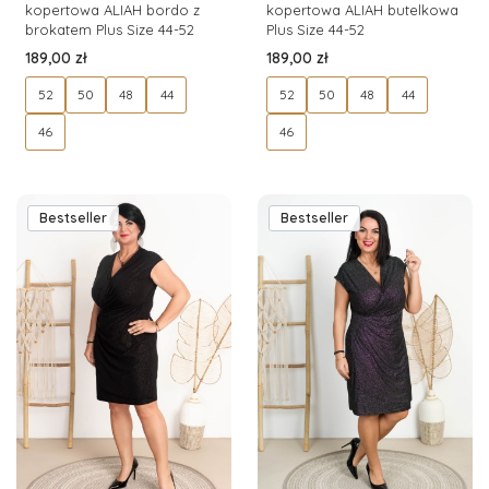
kopertowa ALIAH bordo z
kopertowa ALIAH butelkowa
brokatem Plus Size 44-52
Plus Size 44-52
Cena
Cena
189,00 zł
189,00 zł
52
50
48
44
52
50
48
44
46
46
Bestseller
Bestseller