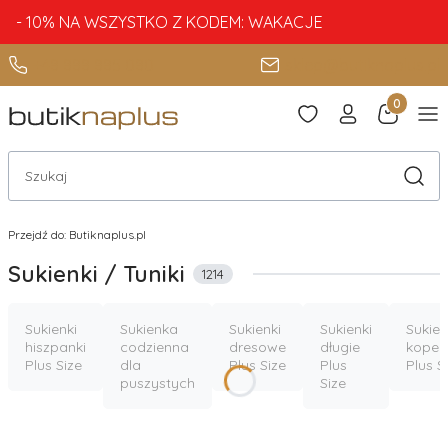
- 10% NA WSZYSTKO Z KODEM: WAKACJE
+48 888 885 080
sklep@butiknaplus.pl
Produkty 
Otwórz wyszukiwarkę
Szuka
Przejdź do:
Butiknaplus.pl
Sukienki / Tuniki
1214
Sukienki
Sukienka
Sukienki
Sukienki
Sukien
hiszpanki
codzienna
dresowe
długie
koper
Plus Size
dla
Plus Size
Plus
Plus S
puszystych
Size