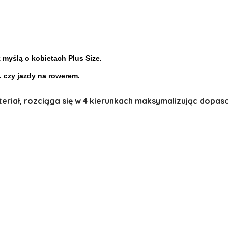
 myślą o kobietach Plus Size.
s. czy jazdy na rowerem.
eriał, rozciąga się w 4 kierunkach maksymalizując dopas