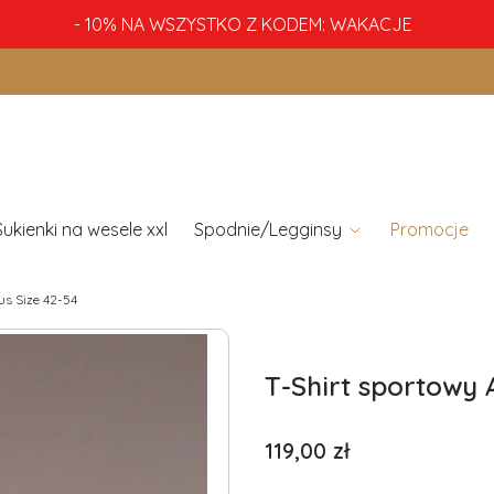
- 10% NA WSZYSTKO Z KODEM: WAKACJE
Sukienki na wesele xxl
Spodnie/Legginsy
Promocje
us Size 42-54
T-Shirt sportowy 
Cena
119,00 zł