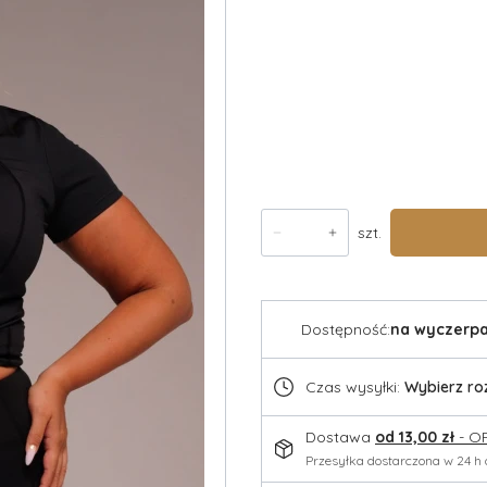
*
rozmiar
Wybierz
Wysyłka w
Opcjonalne
szt.
Dostępność:
na wyczerpa
Czas wysyłki:
Wybierz ro
Dostawa
od 13,00 zł
- O
Przesyłka dostarczona w 24 