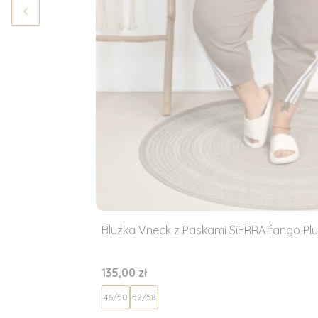
Bluzka Vneck z Paskami SiERRA fango Plu
Cena
135,00 zł
46/50
52/58