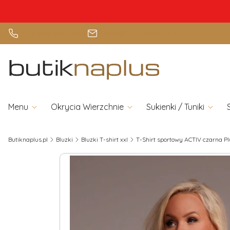
+48 888 885 080
sklep@butiknaplus.pl
Menu
Okrycia Wierzchnie
Sukienki / Tuniki
Butiknaplus.pl
Bluzki
Bluzki T-shirt xxl
T-Shirt sportowy ACTIV czarna Pl