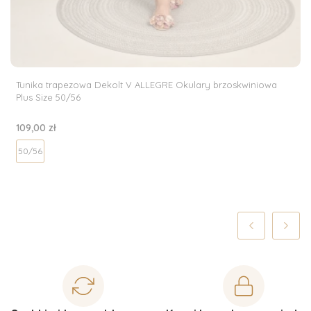
Tunika trapezowa Dekolt V ALLEGRE Okulary brzoskwiniowa
Plus Size 50/56
Cena
109,00 zł
50/56