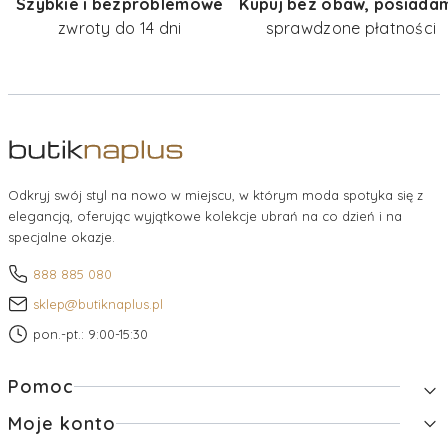
Szybkie i bezproblemowe
Kupuj bez obaw, posiada
zwroty do 14 dni
sprawdzone płatności
Odkryj swój styl na nowo w miejscu, w którym moda spotyka się z
elegancją, oferując wyjątkowe kolekcje ubrań na co dzień i na
specjalne okazje.
888 885 080
sklep@butiknaplus.pl
pon.-pt.: 9:00-15:30
Linki w stopce
Pomoc
Moje konto
Zwroty i reklamacje
Pytania i odpowiedzi