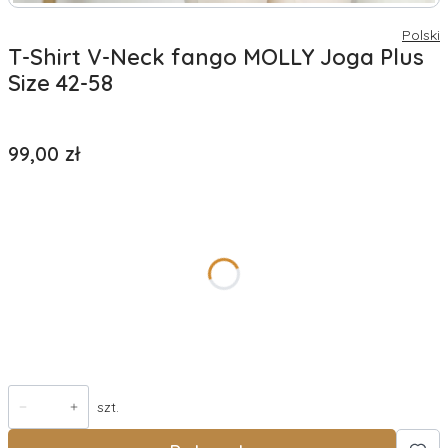
Polski
T-Shirt V-Neck fango MOLLY Joga Plus
Size 42-58
Cena
99,00 zł
*
rozmiar
Wybierz
Wysyłka w
Opcjonalne
szt.