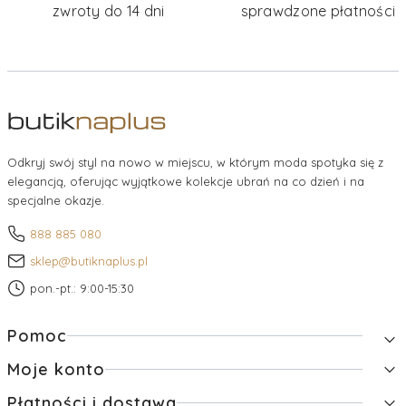
zwroty do 14 dni
sprawdzone płatności
Odkryj swój styl na nowo w miejscu, w którym moda spotyka się z
elegancją, oferując wyjątkowe kolekcje ubrań na co dzień i na
specjalne okazje.
888 885 080
sklep@butiknaplus.pl
pon.-pt.: 9:00-15:30
Linki w stopce
Pomoc
Moje konto
Zwroty i reklamacje
Pytania i odpowiedzi
Płatności i dostawa
Twoje zamówienia