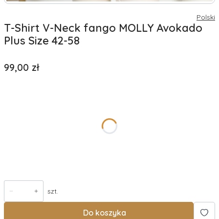
Polski
T-Shirt V-Neck fango MOLLY Avokado
Plus Size 42-58
Cena
99,00 zł
*
rozmiar
Wybierz
Wysyłka w
Opcjonalne
szt.
Do koszyka