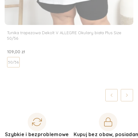
Tunika trapezowa Dekolt V ALLEGRE Okulary biała Plus Size
50/56
Cena
109,00 zł
50/56
Szybkie i bezproblemowe
Kupuj bez obaw, posiada