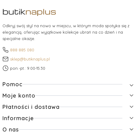
Odkryj swój styl na nowo w miejscu, w którym moda spotyka się z
elegancją, oferując wyjątkowe kolekcje ubrań na co dzień i na
specjalne okazje.
888 885 080
sklep@butiknaplus.pl
pon.-pt.: 9:00-15:30
Linki w stopce
Pomoc
Moje konto
Zwroty i reklamacje
Pytania i odpowiedzi
Płatności i dostawa
Twoje zamówienia
Regulamin
Ustawienia konta
Raty
Informacje
Formy płatności
Przechowalnia
Czas i koszty dostawy
O nas
Polityka prywatności
Czas realizacji zamówienia
Jak kupować?