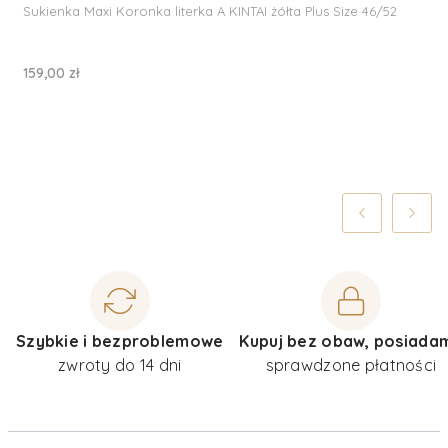
Sukienka Maxi Koronka literka A KINTAI żółta Plus Size 46/52
Cena
159,00 zł
Szybkie i bezproblemowe
Kupuj bez obaw, posiada
zwroty do 14 dni
sprawdzone płatności