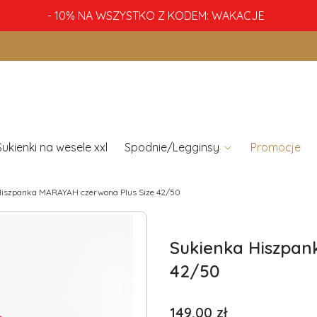
- 10% NA WSZYSTKO Z KODEM: WAKACJE
Sukienki na wesele xxl
Spodnie/Legginsy
Promocje
Hiszpanka MARAYAH czerwona Plus Size 42/50
Sukienka Hiszpan
42/50
Cena
149,00 zł