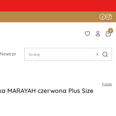
Produ
Nowe produkty
Blog
Szukaj
Wyczyść
Polski
ka MARAYAH czerwona Plus Size