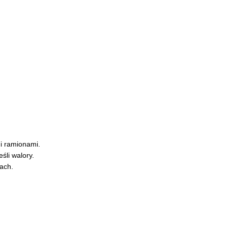
mi ramionami.
śli walory.
kach.