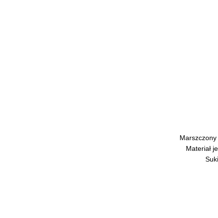
Marszczony d
Materiał j
Suki