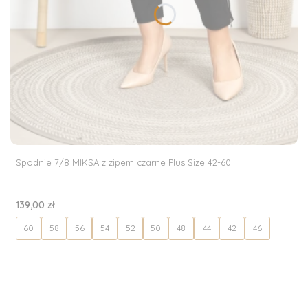
Spodnie 7/8 MIKSA z zipem czarne Plus Size 42-60
Cena
139,00 zł
60
58
56
54
52
50
48
44
42
46