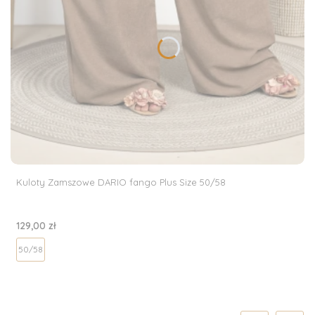
Kuloty Zamszowe DARIO fango Plus Size 50/58
Cena
129,00 zł
50/58