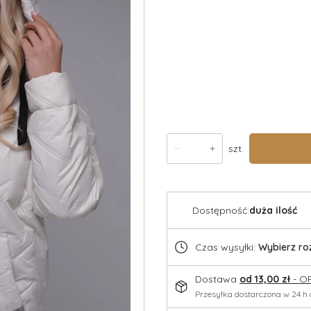
*
rozmiar
Wybierz
Wysyłka w
Opcjonalne
szt.
Dostępność:
duża ilość
Czas wysyłki:
Wybierz ro
Dostawa
od 13,00 zł
- O
Przesyłka dostarczona w 24 