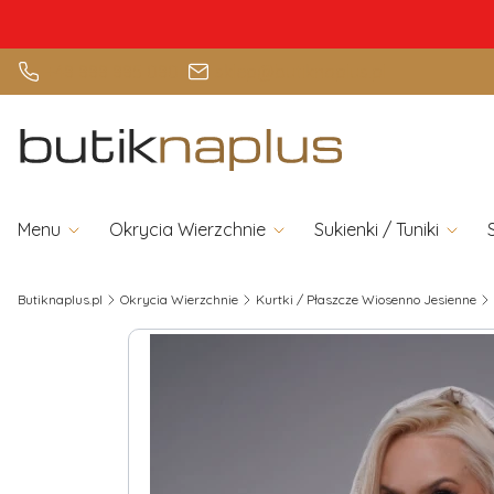
+48 888 885 080
sklep@butiknaplus.pl
Menu
Okrycia Wierzchnie
Sukienki / Tuniki
Butiknaplus.pl
Okrycia Wierzchnie
Kurtki / Płaszcze Wiosenno Jesienne