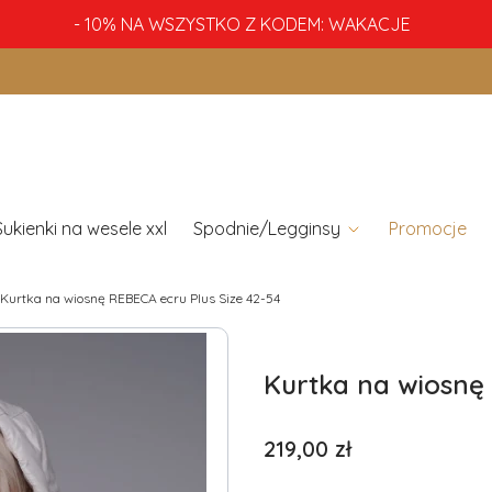
- 10% NA WSZYSTKO Z KODEM: WAKACJE
Sukienki na wesele xxl
Spodnie/Legginsy
Promocje
Kurtka na wiosnę REBECA ecru Plus Size 42-54
Kurtka na wiosnę 
Cena
219,00 zł