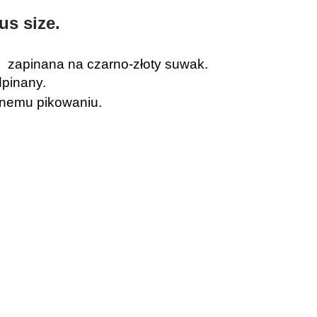
us size.
, zapinana na czarno-złoty suwak.
dpinany.
dnemu pikowaniu.