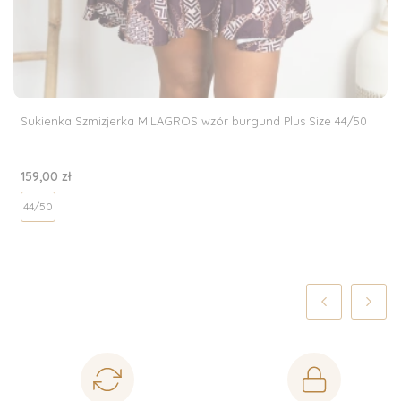
Sukienka Szmizjerka MILAGROS wzór burgund Plus Size 44/50
Cena
159,00 zł
44/50