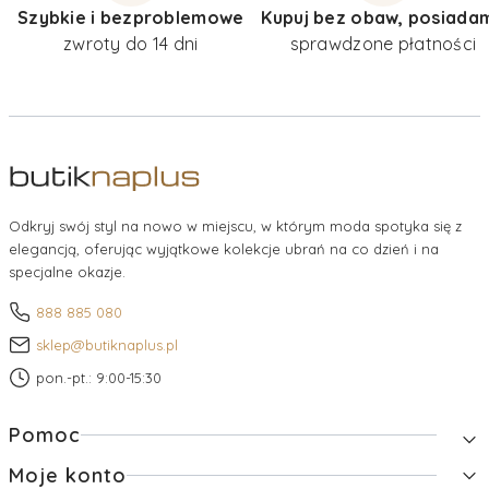
Szybkie i bezproblemowe
Kupuj bez obaw, posiada
zwroty do 14 dni
sprawdzone płatności
Odkryj swój styl na nowo w miejscu, w którym moda spotyka się z
elegancją, oferując wyjątkowe kolekcje ubrań na co dzień i na
specjalne okazje.
888 885 080
sklep@butiknaplus.pl
pon.-pt.: 9:00-15:30
Linki w stopce
Pomoc
Moje konto
Zwroty i reklamacje