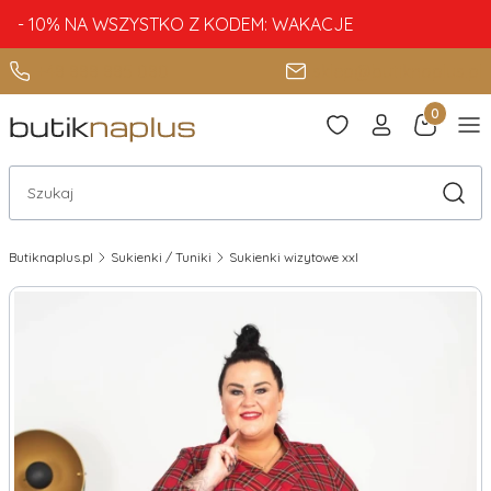
- 10% NA WSZYSTKO Z KODEM: WAKACJE
+48 888 885 080
sklep@butiknaplus.pl
Produkty 
Otwórz wyszukiwarkę
Szuka
Butiknaplus.pl
Sukienki / Tuniki
Sukienki wizytowe xxl