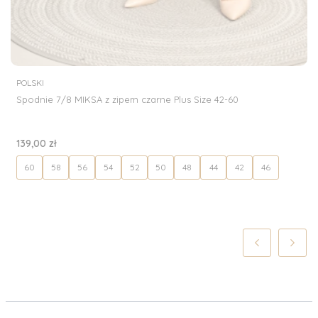
PRODUCENT
POLSKI
Spodnie 7/8 MIKSA z zipem czarne Plus Size 42-60
Cena
139,00 zł
60
58
56
54
52
50
48
44
42
46