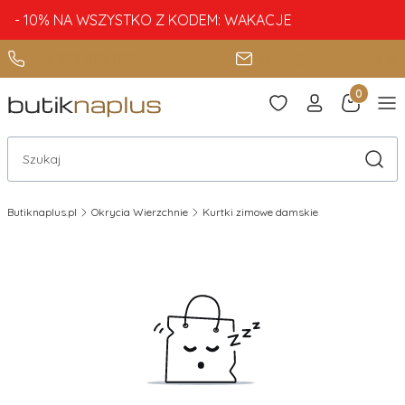
- 10% NA WSZYSTKO Z KODEM: WAKACJE
+48 888 885 080
sklep@butiknaplus.pl
Produkty 
Otwórz wyszukiwarkę
Szuka
Butiknaplus.pl
Okrycia Wierzchnie
Kurtki zimowe damskie