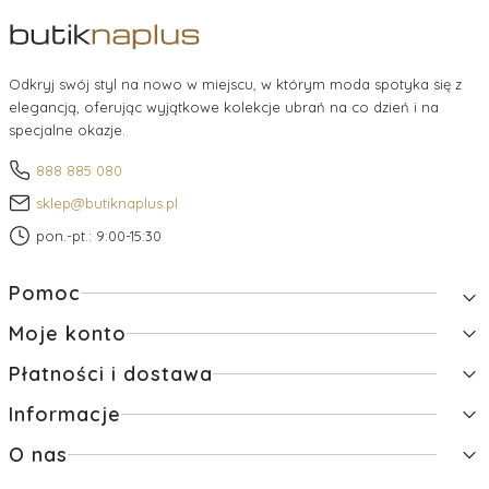
Odkryj swój styl na nowo w miejscu, w którym moda spotyka się z
elegancją, oferując wyjątkowe kolekcje ubrań na co dzień i na
specjalne okazje.
888 885 080
sklep@butiknaplus.pl
pon.-pt.: 9:00-15:30
Linki w stopce
Pomoc
Moje konto
Zwroty i reklamacje
Pytania i odpowiedzi
Płatności i dostawa
Twoje zamówienia
Regulamin
Ustawienia konta
Raty
Informacje
Formy płatności
Przechowalnia
Czas i koszty dostawy
O nas
Polityka prywatności
Czas realizacji zamówienia
Jak kupować?