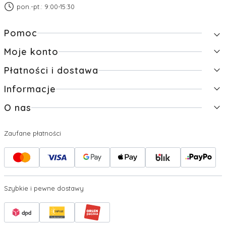
pon.-pt.: 9:00-15:30
Linki w stopce
Pomoc
Moje konto
Zwroty i reklamacje
Pytania i odpowiedzi
Płatności i dostawa
Twoje zamówienia
Regulamin
Ustawienia konta
Raty
Informacje
Formy płatności
Przechowalnia
Czas i koszty dostawy
O nas
Polityka prywatności
Czas realizacji zamówienia
Jak kupować?
Kontakt i dane firmy
Zaufane płatności
O firmie
Nagrody i wyróżnienia
Szybkie i pewne dostawy