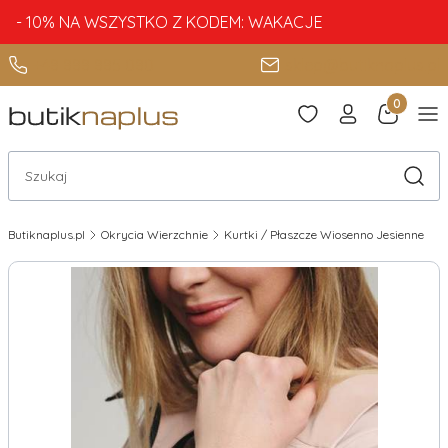
- 10% NA WSZYSTKO Z KODEM: WAKACJE
+48 888 885 080
sklep@butiknaplus.pl
Produkty 
Otwórz wyszukiwarkę
Szuka
Butiknaplus.pl
Okrycia Wierzchnie
Kurtki / Płaszcze Wiosenno Jesienne