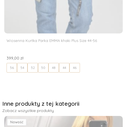
Wiosenna Kurtka Parka EMMA khaki Plus Size 44-56
Cena
399,00 zł
56
54
52
50
48
44
46
Inne produkty z tej kategorii
Zobacz wszystkie produkty
Nowość