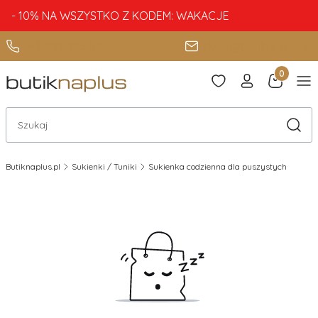
- 10% NA WSZYSTKO Z KODEM: WAKACJE
+48 888 885 080
sklep@butiknaplus.pl
Produkty 
Otwórz wyszukiwarkę
Szuka
Butiknaplus.pl
Sukienki / Tuniki
Sukienka codzienna dla puszystych