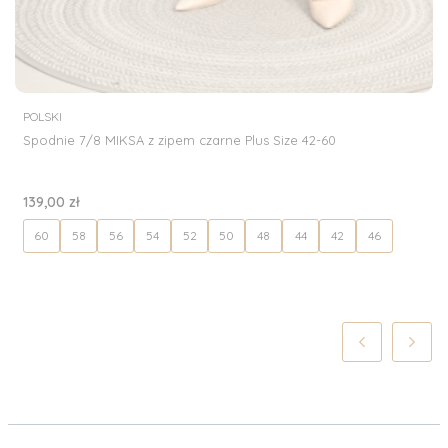
PRODUCENT
POLSKI
Spodnie 7/8 MIKSA z zipem czarne Plus Size 42-60
Cena
139,00 zł
60
58
56
54
52
50
48
44
42
46