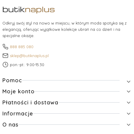
Odkryj swój styl na nowo w miejscu, w którym moda spotyka się z
elegancją, oferując wyjątkowe kolekcje ubrań na co dzień i na
specjalne okazje.
888 885 080
sklep@butiknaplus.pl
pon.-pt.: 9:00-15:30
Linki w stopce
Pomoc
Moje konto
Zwroty i reklamacje
Pytania i odpowiedzi
Płatności i dostawa
Twoje zamówienia
Regulamin
Ustawienia konta
Raty
Informacje
Formy płatności
Przechowalnia
Czas i koszty dostawy
O nas
Polityka prywatności
Czas realizacji zamówienia
Jak kupować?